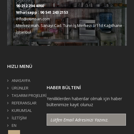
90 212 294 4060
Whatsapp :
90 541 243 2153
info@otimsan.com
Merkez mah. Sanayi Cad. Turin İş Merkezi 3/11d Kağıthane -
İstanbul
HIZLI MENÜ
ANASAYFA
HABER BÜLTENİ
ÜRÜNLER
TASARIM PROJELERİ
Yeniliklerden haberdar olmak için haber
REFERANSLAR
bültenimize kayıt olunuz
KURUMSAL
İLETİŞİM
EN