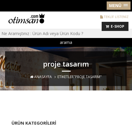
MENÜ
TEKLİF LİSTENİZ
E-SHOP
arama
proje tasarım
ANASAYFA
ETIKETLER"PROJE TASARIM"
ÜRÜN KATEGORILERI