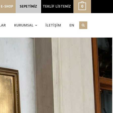
E-SHOP
SEPETİNİZ
TEKLİF LİSTENİZ
LAR
KURUMSAL
İLETİŞİM
EN
❭