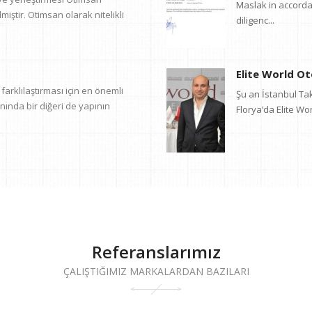
Maslak in accordan
miştir. Otimsan olarak nitelikli
diligenc...
Elite World Ote
arklılaştırması için en önemli
Şu an İstanbul Tak
nında bir diğeri de yapının
Florya’da Elite Wor
Referanslarımız
ÇALIŞTIĞIMIZ MARKALARDAN BAZILARI