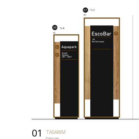
01
TASARIM
Design