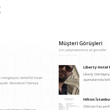
i
e
Müşteri Görüşleri
Son çalışmalarımıza ait görseller
Liberty Hotel 
Liberty Otel Nije
 navigasyon, temel bir insan
aşamalarında birlik
çasıdır. Neredesin? Nereye
Hilton İstanb
Otimsan has perfo
ve yerleştirmesi Otimsan