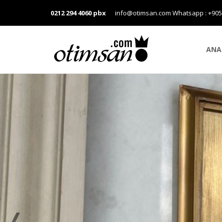
0212 294 4060 pbx
info@otimsan.com
Whatsapp : +90
ANA
❬