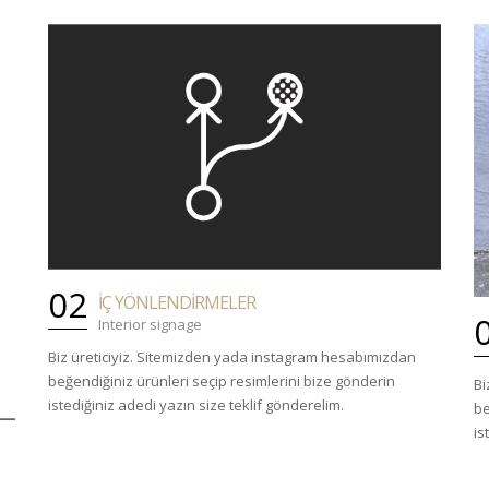
02
İÇ YÖNLENDİRMELER
Interior signage
Biz üreticiyiz. Sitemizden yada instagram hesabımızdan
beğendiğiniz ürünleri seçip resimlerini bize gönderin
Bi
istediğiniz adedi yazın size teklif gönderelim.
be
is