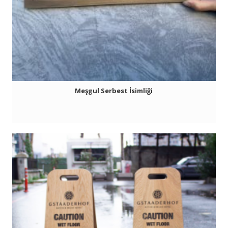
Meşgul Serbest İsimliği