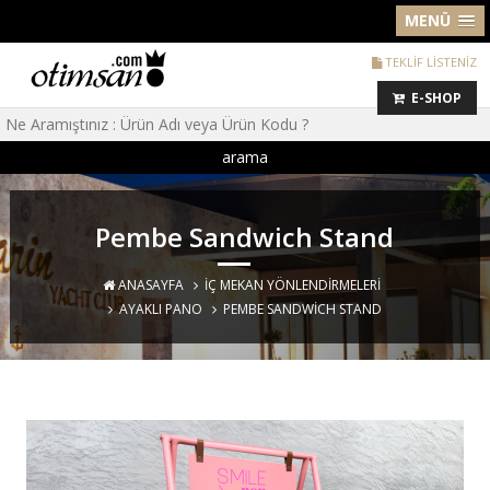
MENÜ
TEKLİF LİSTENİZ
E-SHOP
arama
Pembe Sandwich Stand
ANASAYFA
İÇ MEKAN YÖNLENDIRMELERI
AYAKLI PANO
PEMBE SANDWICH STAND