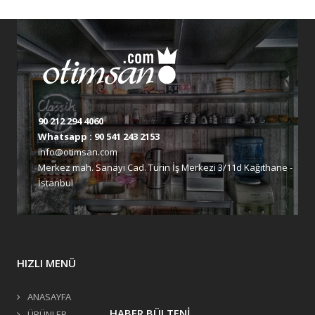
90 212 294 4060
Whatsapp :
90 541 243 2153
info@otimsan.com
Merkez mah. Sanayi Cad. Turin İş Merkezi 3/11d Kağıthane -
İstanbul
HIZLI MENÜ
ANASAYFA
HABER BÜLTENİ
ÜRÜNLER