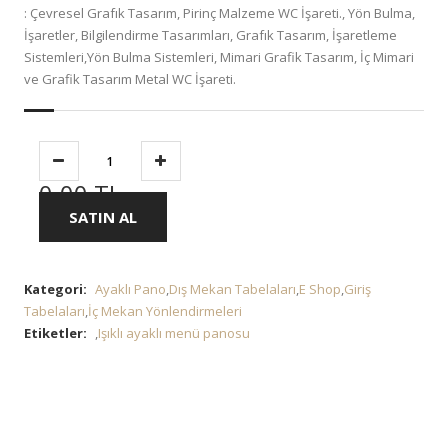
: Çevresel Grafık Tasarım, Pirinç Malzeme WC İşareti., Yön Bulma,
İşaretler, Bilgilendirme Tasarımları, Grafık Tasarım, İşaretleme
Sistemleri,Yön Bulma Sistemleri, Mimari Grafik Tasarım, İç Mimari
ve Grafik Tasarım Metal WC İşareti.
0.00 TL
SATIN AL
Kategori:
Ayaklı Pano
,
Dış Mekan Tabelaları
,
E Shop
,
Giriş
Tabelaları
,
İç Mekan Yönlendirmeleri
Etiketler:
,
Işıklı ayaklı menü panosu