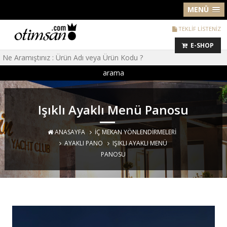
MENÜ
TEKLİF LİSTENİZ
E-SHOP
arama
Işıklı Ayaklı Menü Panosu
ANASAYFA
İÇ MEKAN YÖNLENDIRMELERI
AYAKLI PANO
IŞIKLI AYAKLI MENÜ
PANOSU