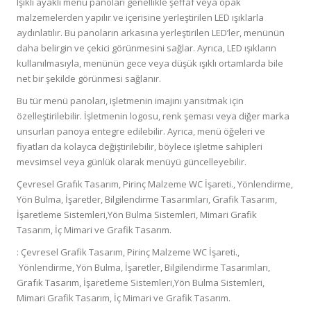
Işıklı ayaklı menü panoları genellikle şeffaf veya opak
malzemelerden yapılır ve içerisine yerleştirilen LED ışıklarla
aydınlatılır. Bu panoların arkasına yerleştirilen LED’ler, menünün
daha belirgin ve çekici görünmesini sağlar. Ayrıca, LED ışıkların
kullanılmasıyla, menünün gece veya düşük ışıklı ortamlarda bile
net bir şekilde görünmesi sağlanır.
Bu tür menü panoları, işletmenin imajını yansıtmak için
özelleştirilebilir. İşletmenin logosu, renk şeması veya diğer marka
unsurları panoya entegre edilebilir. Ayrıca, menü öğeleri ve
fiyatları da kolayca değiştirilebilir, böylece işletme sahipleri
mevsimsel veya günlük olarak menüyü güncelleyebilir.
Çevresel Grafık Tasarım, Pirinç Malzeme WC İşareti., Yönlendirme,
Yön Bulma, İşaretler, Bilgilendirme Tasarımları, Grafik Tasarım,
İşaretleme Sistemleri,Yön Bulma Sistemleri, Mimari Grafik
Tasarım, İç Mimari ve Grafik Tasarım.
: Çevresel Grafik Tasarım, Pirinç Malzeme WC İşareti.,
Yönlendirme, Yön Bulma, İşaretler, Bilgilendirme Tasarımları,
Grafık Tasarım, İşaretleme Sistemleri,Yön Bulma Sistemleri,
Mimari Grafik Tasarım, İç Mimari ve Grafik Tasarım.