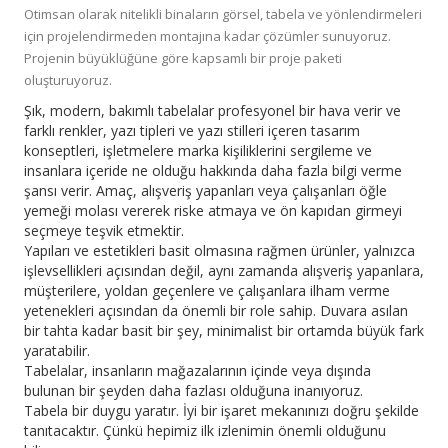
Otimsan olarak nitelikli binaların görsel, tabela ve yönlendirmeleri
için projelendirmeden montajına kadar çözümler sunuyoruz.
Projenin büyüklüğüne göre kapsamlı bir proje paketi
oluşturuyoruz.
Şık, modern, bakımlı tabelalar profesyonel bir hava verir ve
farklı renkler, yazı tipleri ve yazı stilleri içeren tasarım
konseptleri, işletmelere marka kişiliklerini sergileme ve
insanlara içeride ne olduğu hakkında daha fazla bilgi verme
şansı verir. Amaç, alışveriş yapanları veya çalışanları öğle
yemeği molası vererek riske atmaya ve ön kapıdan girmeyi
seçmeye teşvik etmektir.
Yapıları ve estetikleri basit olmasına rağmen ürünler, yalnızca
işlevsellikleri açısından değil, aynı zamanda alışveriş yapanlara,
müşterilere, yoldan geçenlere ve çalışanlara ilham verme
yetenekleri açısından da önemli bir role sahip. Duvara asılan
bir tahta kadar basit bir şey, minimalist bir ortamda büyük fark
yaratabilir.
Tabelalar, insanların mağazalarının içinde veya dışında
bulunan bir şeyden daha fazlası olduğuna inanıyoruz.
Tabela bir duygu yaratır. İyi bir işaret mekanınızı doğru şekilde
tanıtacaktır. Çünkü hepimiz ilk izlenimin önemli olduğunu