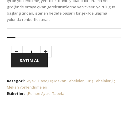
İyi bir yönlendirme, yeni bir kullanıcı yabancı bir ortama her
girdiğinde ortaya çıkan gereksinimlerine yanıt verir, yolculuğun
başlangıcından, istenen hedefe başarılı bir şekilde ulaşma
yolunda rehberlik sunar.
SATIN AL
Kategori:
Ayaklı Pano
,
Dış Mekan Tabelaları
,
Giriş Tabelaları
,
İç
Mekan Yönlendirmeleri
Etiketler:
,
Pembe Ayaklı Tabela