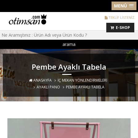
MENÜ
TEKLİF LİSTENİZ
E-SHOP
arama
Pembe Ayaklı Tabela
ANASAYFA
İÇ MEKAN YÖNLENDIRMELERI
AYAKLI PANO
PEMBE AYAKLI TABELA