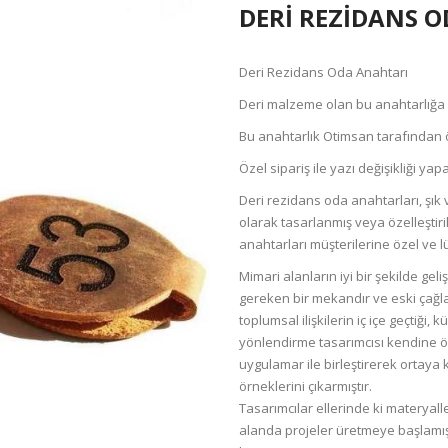
DERI REZIDANS 
Deri Rezidans Oda Anahtarı
Deri malzeme olan bu anahtarlığa la
Bu anahtarlık Otimsan tarafından ö
Özel sipariş ile yazı değişikliği yapab
Deri rezidans oda anahtarları, şık 
olarak tasarlanmış veya özelleştiril
anahtarları müşterilerine özel ve l
Mimari alanların iyi bir şekilde gel
gereken bir mekandır ve eski çağ
toplumsal ilişkilerin iç içe geçtiği
yönlendirme tasarımcısı kendine özgü
uygulamar ile birleştirerek ortay
örneklerini çıkarmıştır.
Tasarımcılar ellerinde ki materyall
alanda projeler üretmeye başlamışt