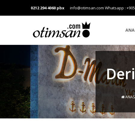
0212 294 4060 pbx
info@otimsan.com
Whatsapp : +90
ANA
Der
ANAS