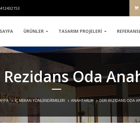
5412432153
SAYFA
ÜRÜNLER
TASARIM PROJELERİ
REFERANS
i Rezidans Oda Anah
AYFA
İÇ MEKAN YÖNLENDIRMELERI
ANAHTARLIK
DERI REZIDANS ODA A