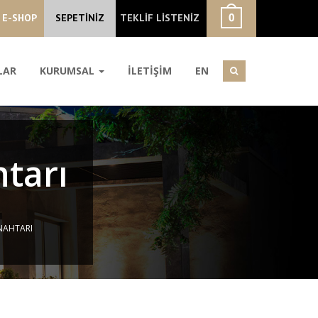
E-SHOP
SEPETİNİZ
TEKLİF LİSTENİZ
LAR
KURUMSAL
İLETİŞİM
EN
tarı
NAHTARI