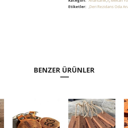
Kategori:
Anahtarlık
,
İç Mekan Yö
Etiketler:
,
Deri Rezidans Oda An
BENZER ÜRÜNLER