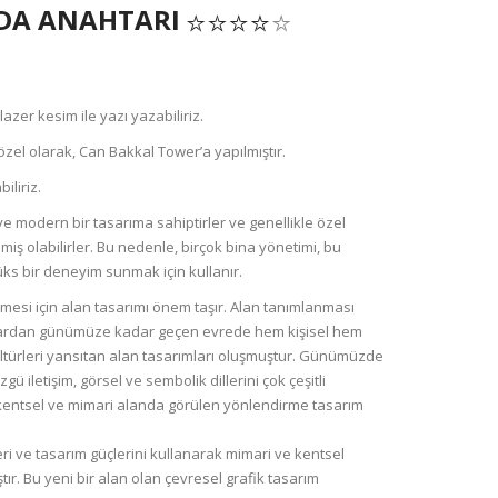
ODA ANAHTARI
zer kesim ile yazı yazabiliriz.
zel olarak, Can Bakkal Tower’a yapılmıştır.
iliriz.
ve modern bir tasarıma sahiptirler ve genellikle özel
miş olabilirler. Bu nedenle, birçok bina yönetimi, bu
üks bir deneyim sunmak için kullanır.
işmesi için alan tasarımı önem taşır. Alan tanımlanması
lardan günümüze kadar geçen evrede hem kişisel hem
, kültürleri yansıtan alan tasarımları oluşmuştur. Günümüzde
 iletişim, görsel ve sembolik dillerini çok çeşitli
a kentsel ve mimari alanda görülen yönlendirme tasarım
eri ve tasarım güçlerini kullanarak mimari ve kentsel
ır. Bu yeni bir alan olan çevresel grafik tasarım