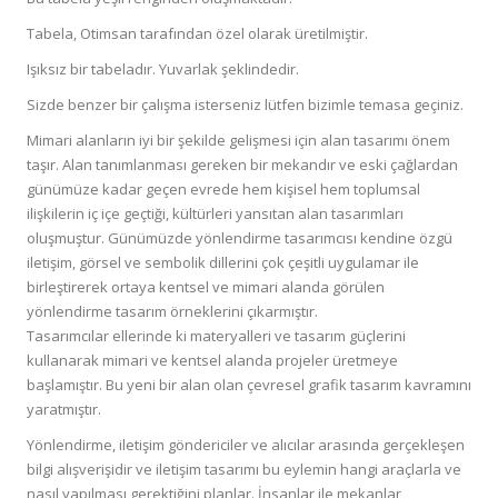
Tabela, Otimsan tarafından özel olarak üretilmiştir.
Işıksız bir tabeladır. Yuvarlak şeklindedir.
Sizde benzer bir çalışma isterseniz lütfen bizimle temasa geçiniz.
Mimari alanların iyi bir şekilde gelişmesi için alan tasarımı önem
taşır. Alan tanımlanması gereken bir mekandır ve eski çağlardan
günümüze kadar geçen evrede hem kişisel hem toplumsal
ilişkilerin iç içe geçtiği, kültürleri yansıtan alan tasarımları
oluşmuştur. Günümüzde yönlendirme tasarımcısı kendine özgü
iletişim, görsel ve sembolik dillerini çok çeşitli uygulamar ile
birleştirerek ortaya kentsel ve mimari alanda görülen
yönlendirme tasarım örneklerini çıkarmıştır.
Tasarımcılar ellerinde ki materyalleri ve tasarım güçlerini
kullanarak mimari ve kentsel alanda projeler üretmeye
başlamıştır. Bu yeni bir alan olan çevresel grafik tasarım kavramını
yaratmıştır.
Yönlendirme, iletişim göndericiler ve alıcılar arasında gerçekleşen
bilgi alışverişidir ve iletişim tasarımı bu eylemin hangi araçlarla ve
nasıl yapılması gerektiğini planlar. İnsanlar ile mekanlar