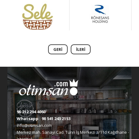
GERI
İLERI
90 212 294 4060
Whatsapp :
90 541 243 2153
info@otimsan.com
Merkez mah. Sanayi Cad. Turin İş Merkezi 3/11d Kağıthane -
İstanbul