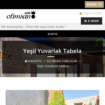
MENÜ
TEKLİF LİSTENİZ
E-SHOP
arama
Yeşil Yuvarlak Tabela
ANASAYFA
DIŞ MEKAN TABELALARI
YEŞIL YUVARLAK TABELA