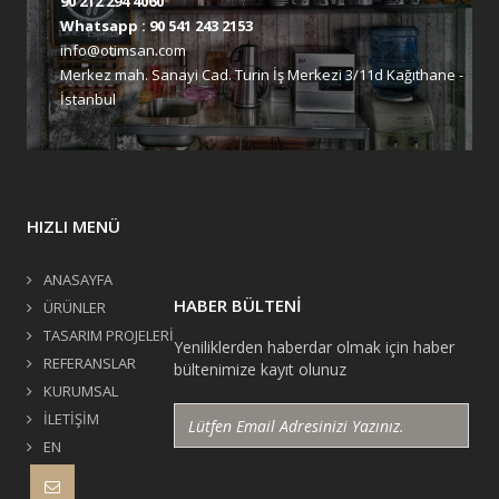
90 212 294 4060
Whatsapp :
90 541 243 2153
info@otimsan.com
Merkez mah. Sanayi Cad. Turin İş Merkezi 3/11d Kağıthane -
İstanbul
HIZLI MENÜ
ANASAYFA
HABER BÜLTENİ
ÜRÜNLER
TASARIM PROJELERİ
Yeniliklerden haberdar olmak için haber
REFERANSLAR
bültenimize kayıt olunuz
KURUMSAL
İLETİŞİM
EN