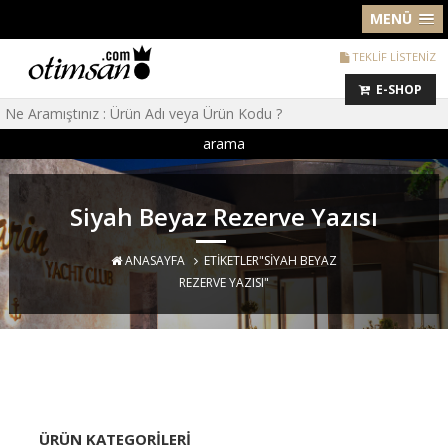
MENÜ
TEKLİF LİSTENİZ
E-SHOP
arama
Siyah Beyaz Rezerve Yazısı
ANASAYFA
ETIKETLER"SIYAH BEYAZ
REZERVE YAZISI"
ÜRÜN KATEGORILERI