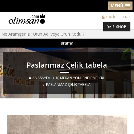
MENÜ
TEKLİF LİSTENİZ
E-SHOP
arama
Paslanmaz Çelik tabela
ANASAYFA
İÇ MEKAN YÖNLENDIRMELERI
PASLANMAZ ÇELIK TABELA