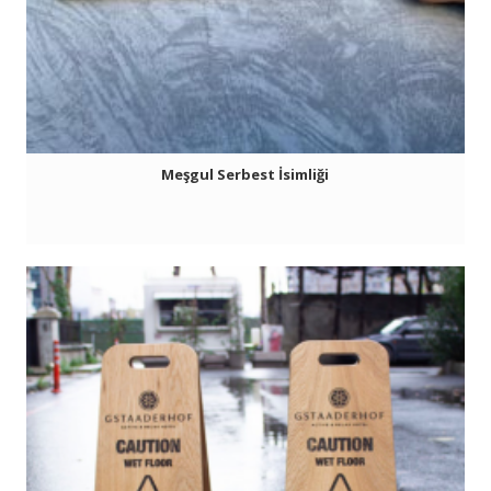
Meşgul Serbest İsimliği