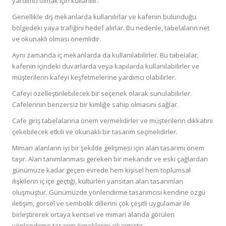
yardımcı olmak için kullanılır.
Genellikle dış mekanlarda kullanılırlar ve kafenin bulunduğu
bölgedeki yaya trafiğini hedef alırlar. Bu nedenle, tabelaların net
ve okunaklı olması önemlidir.
Aynı zamanda iç mekanlarda da kullanılabilirler. Bu tabelalar,
kafenin içindeki duvarlarda veya kapılarda kullanılabilirler ve
müşterilerin kafeyi keşfetmelerine yardımcı olabilirler.
Cafeyi özelleştirilebilecek bir seçenek olarak sunulabilirler.
Cafelerinin benzersiz bir kimliğe sahip olmasını sağlar.
Cafe giriş tabelalarına önem vermelidirler ve müşterilerin dikkatini
çekebilecek etkili ve okunaklı bir tasarım seçmelidirler.
Mimari alanların iyi bir şekilde gelişmesi için alan tasarımı önem
taşır. Alan tanımlanması gereken bir mekandır ve eski çağlardan
günümüze kadar geçen evrede hem kişisel hem toplumsal
ilişkilerin iç içe geçtiği, kültürleri yansıtan alan tasarımları
oluşmuştur. Günümüzde yönlendirme tasarımcısı kendine özgü
iletişim, görsel ve sembolik dillerini çok çeşitli uygulamar ile
birleştirerek ortaya kentsel ve mimari alanda görülen
yönlendirme tasarım örneklerini çıkarmıştır.