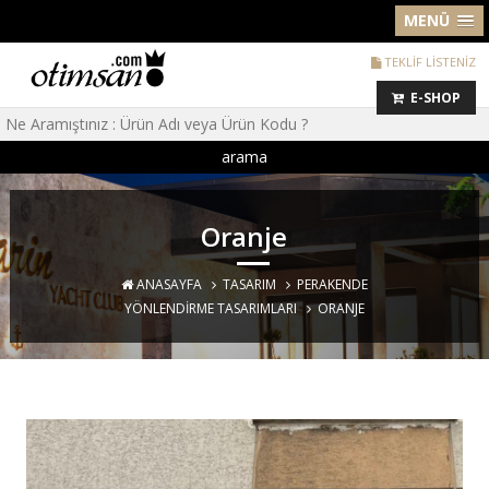
MENÜ
TEKLİF LİSTENİZ
E-SHOP
arama
Oranje
ANASAYFA
TASARIM
PERAKENDE
YÖNLENDIRME TASARIMLARI
ORANJE