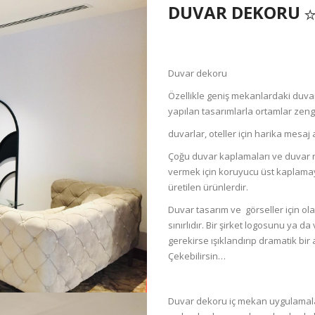
DUVAR DEKORU
Duvar dekoru
Özellikle geniş mekanlardaki duva
yapılan tasarımlarla ortamlar zengin
duvarlar, oteller için harika mesaj a
Çoğu duvar kaplamaları ve duvar re
vermek için koruyucu üst kaplamay
üretilen ürünlerdir.
Duvar tasarım ve görseller için ola
sınırlıdır. Bir şirket logosunu ya 
gerekirse ışıklandırıp dramatik bir 
Çekebilirsin…
Duvar dekoru iç mekan uygulamala