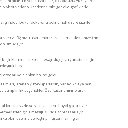
lanılabilir. En yeni tasarımlar, çok pürüzlü yüzeylere
 blok duvarların Üzerlerine bile göz alıcı grafiklerle
 için ideal Duvar dekorunu belirlemek üzere sizinle
 Duvar Grafiğinizi Tasarlamanıza ve Görüntülemenize İzin
in Bizi Arayın!
r boşluklarında istenen mesajı, duyguyu yansıtmak için
leştirilebiliyor.
j araçları ve alanları haline geldi.
simleri, istenen yüzeyi (parlaklık, parlaklık veya mat)
a sahiptir. Ek seçenekler Özel tasarlanmış olarak
aklar sınırsızdır ve yalnızca sizin hayal gücünüzle
da vermek istediğiniz mesajı Duvara göre tasarlayıp
arka plan üzerine yerleştirip müşterinizin İlgisini