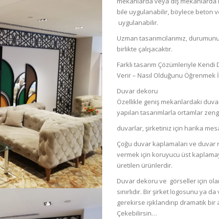
mekanlarda veya dış mekanlarda kul
bile uygulanabilir, böylece beton ve
uygulanabilir.
Uzman tasarımcılarımız, durumunuz
birlikte çalışacaktır.
Farklı tasarım Çözümleriyle Kendi
Verir – Nasıl Olduğunu Öğrenmek İç
Duvar dekoru
Özellikle geniş mekanlardaki duva
yapılan tasarımlarla ortamlar zengin
duvarlar, şirketiniz için harika mesa
Çoğu duvar kaplamaları ve duvar re
vermek için koruyucu üst kaplamay
üretilen ürünlerdir.
Duvar dekoru ve görseller için olan
sınırlıdır. Bir şirket logosunu ya 
gerekirse ışıklandırıp dramatik bir 
Çekebilirsin…