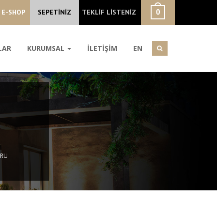
E-SHOP
SEPETİNİZ
TEKLİF LİSTENİZ
LAR
KURUMSAL
İLETİŞİM
EN
ORU