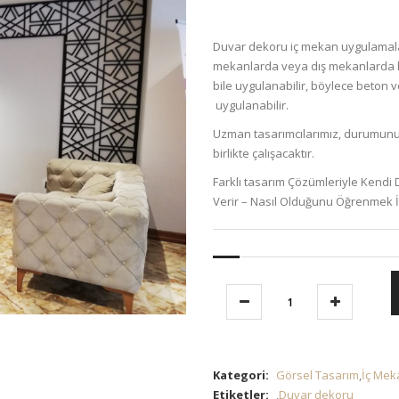
Duvar dekoru iç mekan uygulamala
mekanlarda veya dış mekanlarda kul
bile uygulanabilir, böylece beton ve
uygulanabilir.
Uzman tasarımcılarımız, durumunuz 
birlikte çalışacaktır.
Farklı tasarım Çözümleriyle Kendi
Verir – Nasıl Olduğunu Öğrenmek İç
Kategori:
Görsel Tasarım
,
İç Mek
Etiketler:
,
Duvar dekoru