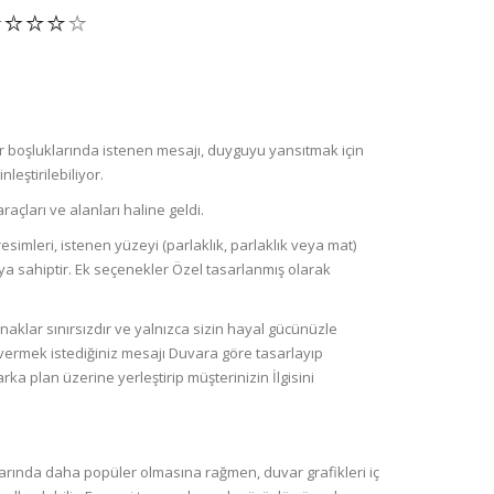
r boşluklarında istenen mesajı, duyguyu yansıtmak için
leştirilebiliyor.
raçları ve alanları haline geldi.
simleri, istenen yüzeyi (parlaklık, parlaklık veya mat)
a sahiptir. Ek seçenekler Özel tasarlanmış olarak
naklar sınırsızdır ve yalnızca sizin hayal gücünüzle
da vermek istediğiniz mesajı Duvara göre tasarlayıp
arka plan üzerine yerleştirip müşterinizin İlgisini
rında daha popüler olmasına rağmen, duvar grafikleri iç