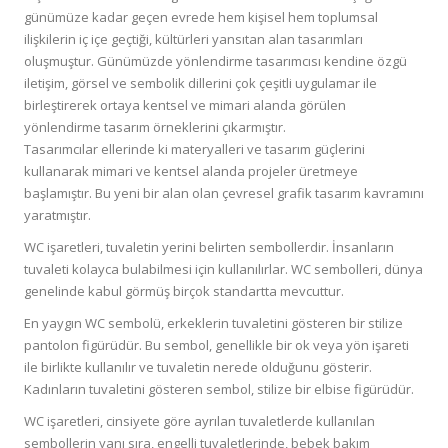
günümüze kadar geçen evrede hem kişisel hem toplumsal
ilişkilerin iç içe geçtiği, kültürleri yansıtan alan tasarımları
oluşmuştur. Günümüzde yönlendirme tasarımcısı kendine özgü
iletişim, görsel ve sembolik dillerini çok çeşitli uygulamar ile
birleştirerek ortaya kentsel ve mimari alanda görülen
yönlendirme tasarım örneklerini çıkarmıştır.
Tasarımcılar ellerinde ki materyalleri ve tasarım güçlerini
kullanarak mimari ve kentsel alanda projeler üretmeye
başlamıştır. Bu yeni bir alan olan çevresel grafik tasarım kavramını
yaratmıştır.
WC işaretleri, tuvaletin yerini belirten sembollerdir. İnsanların
tuvaleti kolayca bulabilmesi için kullanılırlar. WC sembolleri, dünya
genelinde kabul görmüş birçok standartta mevcuttur.
En yaygın WC sembolü, erkeklerin tuvaletini gösteren bir stilize
pantolon figürüdür. Bu sembol, genellikle bir ok veya yön işareti
ile birlikte kullanılır ve tuvaletin nerede olduğunu gösterir.
Kadınların tuvaletini gösteren sembol, stilize bir elbise figürüdür.
WC işaretleri, cinsiyete göre ayrılan tuvaletlerde kullanılan
sembollerin yanı sıra, engelli tuvaletlerinde, bebek bakım