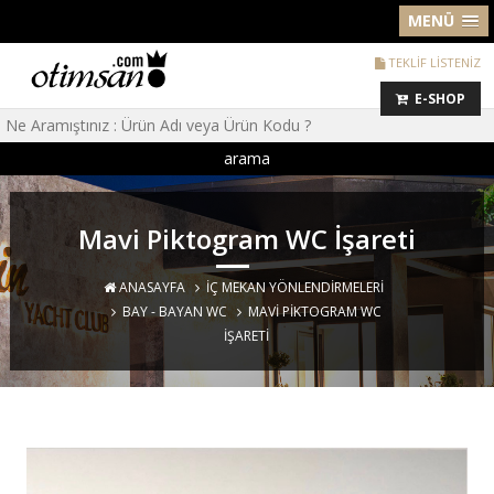
MENÜ
TEKLİF LİSTENİZ
E-SHOP
arama
Mavi Piktogram WC İşareti
ANASAYFA
İÇ MEKAN YÖNLENDIRMELERI
BAY - BAYAN WC
MAVI PIKTOGRAM WC
İŞARETI