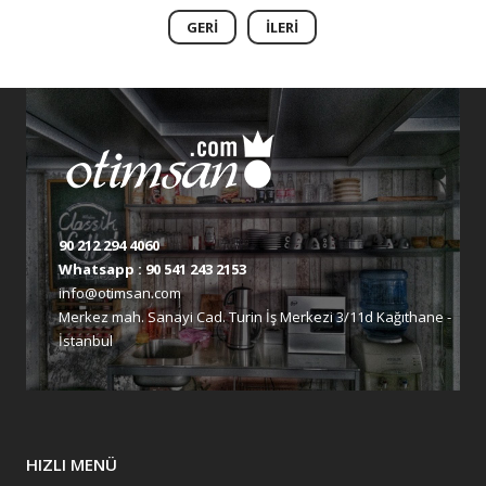
GERI
İLERI
90 212 294 4060
Whatsapp :
90 541 243 2153
info@otimsan.com
Merkez mah. Sanayi Cad. Turin İş Merkezi 3/11d Kağıthane -
İstanbul
HIZLI MENÜ