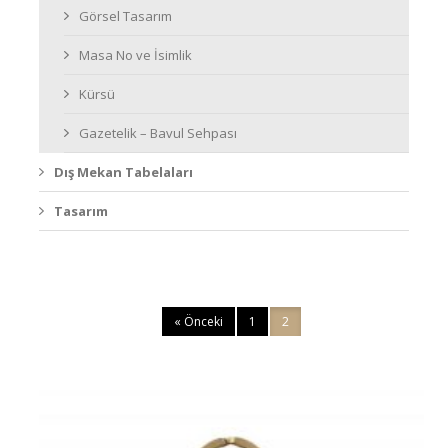
Görsel Tasarım
Masa No ve İsimlik
Kürsü
Gazetelik – Bavul Sehpası
Dış Mekan Tabelaları
Tasarım
« Önceki
1
2