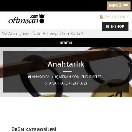
MENÜ
TEKLİF LİSTENİZ
E-SHOP
arama
Anahtarlık
ANASAYFA
İÇ MEKAN YÖNLENDIRMELERI
ANAHTARLIK
(SAYFA 2)
ÜRÜN KATEGORILERI