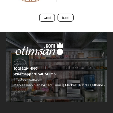
GERI
İLERI
90 212 294 4060
Whatsapp :
90 541 243 2153
info@otimsan.com
Merkez mah. Sanayi Cad. Turin İş Merkezi 3/11d Kağıthane -
İstanbul